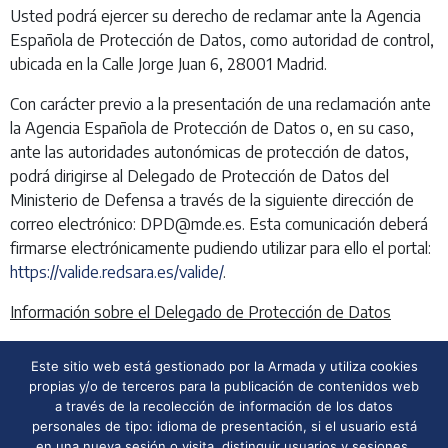
Usted podrá ejercer su derecho de reclamar ante la Agencia
Española de Protección de Datos, como autoridad de control,
ubicada en la Calle Jorge Juan 6, 28001 Madrid.
Con carácter previo a la presentación de una reclamación ante
la Agencia Española de Protección de Datos o, en su caso,
ante las autoridades autonómicas de protección de datos,
podrá dirigirse al Delegado de Protección de Datos del
Ministerio de Defensa a través de la siguiente dirección de
correo electrónico: DPD@mde.es. Esta comunicación deberá
firmarse electrónicamente pudiendo utilizar para ello el portal:
https://valide.redsara.es/valide/
.
Información sobre el Delegado de Protección de Datos
El Ministerio de Defensa, tal y como establece el nuevo
Este sitio web está gestionado por la Armada y utiliza cookies
Reglamento, tiene designado un Delegado de Protección de
propias y/o de terceros para la publicación de contenidos web
Datos. Podrá ponerse en contacto con dicho delegado a
a través de la recolección de información de los datos
través de la siguiente dirección de correo electrónico:
personales de tipo: idioma de presentación, si el usuario está
en una nueva sesión o visita, distinguir usuarios y sesiones,